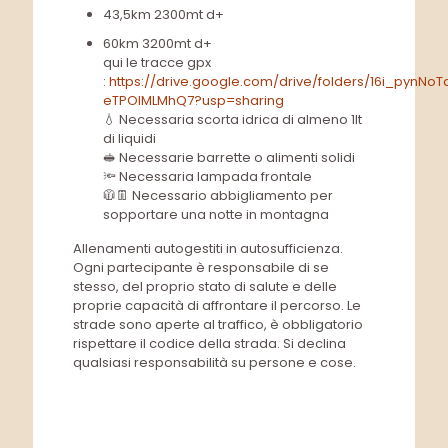
43,5km 2300mt d+
60km 3200mt d+
qui le tracce gpx
:
https://drive.google.com/drive/folders/16i_pynN
eTPOIMLMhQ7?usp=sharing
💧 Necessaria scorta idrica di almeno 1lt
di liquidi
🥪 Necessarie barrette o alimenti solidi
🔦 Necessaria lampada frontale
🧥👖 Necessario abbigliamento per
sopportare una notte in montagna
Allenamenti autogestiti in autosufficienza.
Ogni partecipante è responsabile di se
stesso, del proprio stato di salute e delle
proprie capacità di affrontare il percorso. Le
strade sono aperte al traffico, è obbligatorio
rispettare il codice della strada. Si declina
qualsiasi responsabilità su persone e cose.