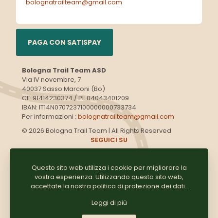
bolognatrailteam@gmail.com
PAGA CON SATISPAY
Bologna Trail Team ASD
Via IV novembre, 7
40037 Sasso Marconi (Bo)
CF: 91414230374 / PI: 04043401209
IBAN: IT14N0707237100000000733734
Per informazioni :
bolognatrailteam@gmail.com
© 2026 Bologna Trail Team | All Rights Reserved
SEGUICI SU
Questo sito web utilizza i cookie per migliorare la
vostra esperienza. Utilizzando questo sito web,
accettate la nostra
politica di protezione dei dati.
.
GRUPPO WHATSAPP
Leggi di più