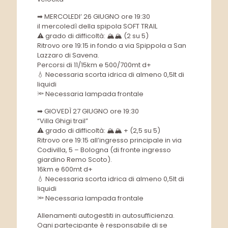
➡ MERCOLEDI’ 26 GIUGNO ore 19:30
il mercoledì della spipola SOFT TRAIL
⚠ grado di difficoltà: 🏔🏔 (2 su 5)
Ritrovo ore 19:15 in fondo a via Spippola a San
Lazzaro di Savena.
Percorsi di 11/15km e 500/700mt d+
💧 Necessaria scorta idrica di almeno 0,5lt di
liquidi
🔦 Necessaria lampada frontale
➡ GIOVEDÌ 27 GIUGNO ore 19:30
“Villa Ghigi trail”
⚠ grado di difficoltà: 🏔🏔 + (2,5 su 5)
Ritrovo ore 19:15 all’ingresso principale in via
Codivilla, 5 – Bologna (di fronte ingresso
giardino Remo Scoto).
16km e 600mt d+
💧 Necessaria scorta idrica di almeno 0,5lt di
liquidi
🔦 Necessaria lampada frontale
Allenamenti autogestiti in autosufficienza.
Ogni partecipante è responsabile di se