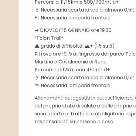
Percorsi di 11/15km e 500/700mt d+
💧 Necessaria scorta idrica di almeno 0,5lt di
🔦 Necessaria lampada frontale
➡ GIOVEDI’ 18 GENNAIO ore 19:30
“Talon Trail”
⚠ grado di difficoltà: 🏔+ (1,5 su 5)
Ritrovo ore 19:15 all’ingresso del parco Tal
Martino a Casalecchio di Reno.
Percorso di 12km con 450mt d+
💧 Necessaria scorta idrica di almeno 0,5lt di
🔦 Necessaria lampada frontale
Allenamenti autogestiti in autosufficienza.
del proprio stato di salute e delle proprie 
sono aperte al traffico, è obbligatorio rispe
responsabilità su persone e cose.