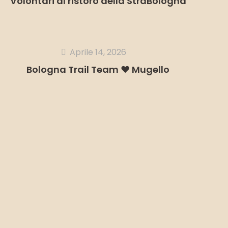
Volontari al ristoro della StraBologna
Aprile 14, 2026
Bologna Trail Team ❤️ Mugello