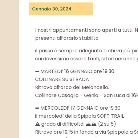
Gennaio 30, 2024
I nostri appuntamenti sono aperti a tutti.
presenti all’orario stabilito
il passo è sempre adeguato a chi va più pia
cui dovessimo essere tanti, si formeranno g
➡ MARTEDI’ 16 GENNAIO ore 19:30
COLLINARE SU STRADA
Ritrovo all’arco del Meloncello.
Collinare Casaglia – Genio – San Luca di 16
➡ MERCOLEDI’ 17 GENNAIO ore 19:30
il mercoledì della Spipola SOFT TRAIL
⚠ grado di difficoltà: 🏔🏔 (2 su 5)
Ritrovo ore 19:15 in fondo a via Spippola a 